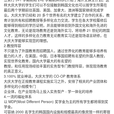
样大庆大学的学生们可以不仅接触到韩国文化也可以按学生所需在
最后两个学期前往英国、美国、加拿大、澳洲等国家继续完成学
业。大庆大学已经和 20 多个世界有名的大学建立了合作的关系，教
育计划共有和招聘教授等多样化合力交流，学生在各大学校履修后
能够得到相应的学历证明，并且能够体验到外国文化和海外先进的
文化教育，无论是现场教育还是到海外实习，将培养 21 世纪的跨国
人才，这样的多样化合力教育无论教育实习还是现场语言研修，在
大庆大学能够实现您的理想。
2.教授阵容
不只是为了外国教育而招聘国人，通过世界化的教育能够多培养有
能力的人才，在美国，中国，日本等国招聘有名望的外国人教授，
实现世界化教育，国内大学最大的有名望的
教授，和任用现场经验丰富的实务型专门教授阵容，体现现场教育
的真正意义。
3.100% 就业神话，大庆大学的 CO-OP 教育体系
大庆大学在正规教育课程实施实习之外，安排了相关的产业团体和
多样化的小规模专门
企业体，在产业现场马上投入实务型产 - 学一体化的培养
4.一流的福祉体系
以 MDP(Most Different Person) 奖学金为主的所有学生都将得到奖
学金。
可容纳 2000 名学生的韩国国内设施和规模最高的像宾馆一样的寄宿