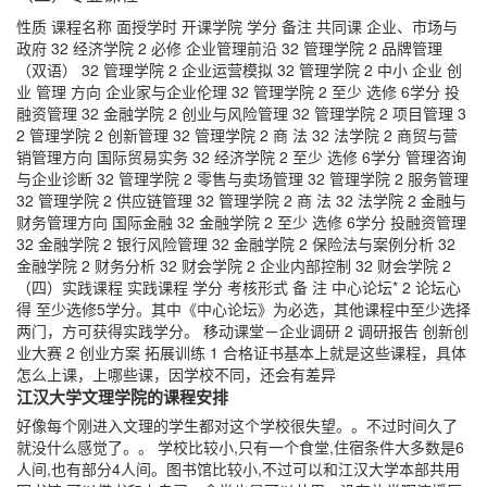
性质 课程名称 面授学时 开课学院 学分 备注 共同课 企业、市场与
政府 32 经济学院 2 必修 企业管理前沿 32 管理学院 2 品牌管理
（双语） 32 管理学院 2 企业运营模拟 32 管理学院 2 中小 企业 创
业 管理 方向 企业家与企业伦理 32 管理学院 2 至少 选修 6学分 投
融资管理 32 金融学院 2 创业与风险管理 32 管理学院 2 项目管理 3
2 管理学院 2 创新管理 32 管理学院 2 商 法 32 法学院 2 商贸与营
销管理方向 国际贸易实务 32 经济学院 2 至少 选修 6学分 管理咨询
与企业诊断 32 管理学院 2 零售与卖场管理 32 管理学院 2 服务管理
32 管理学院 2 供应链管理 32 管理学院 2 商 法 32 法学院 2 金融与
财务管理方向 国际金融 32 金融学院 2 至少 选修 6学分 投融资管理
32 金融学院 2 银行风险管理 32 金融学院 2 保险法与案例分析 32
金融学院 2 财务分析 32 财会学院 2 企业内部控制 32 财会学院 2
（四）实践课程 实践课程 学分 考核形式 备 注 中心论坛* 2 论坛心
得 至少选修5学分。其中《中心论坛》为必选，其他课程中至少选择
两门，方可获得实践学分。 移动课堂－企业调研 2 调研报告 创新创
业大赛 2 创业方案 拓展训练 1 合格证书基本上就是这些课程，具体
怎么上课，上哪些课，因学校不同，还会有差异
江汉大学文理学院的课程安排
好像每个刚进入文理的学生都对这个学校很失望。。不过时间久了
就没什么感觉了。。 学校比较小,只有一个食堂,住宿条件大多数是6
人间,也有部分4人间。图书馆比较小,不过可以和江汉大学本部共用