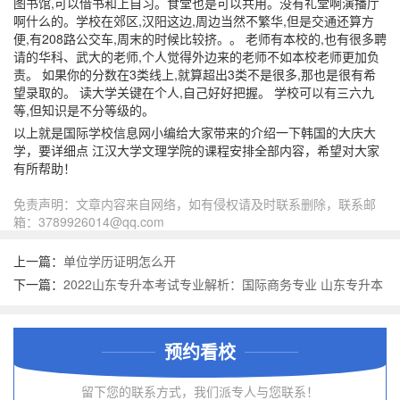
图书馆,可以借书和上自习。食堂也是可以共用。没有礼堂啊演播厅
啊什么的。学校在郊区,汉阳这边,周边当然不繁华,但是交通还算方
便,有208路公交车,周末的时候比较挤。。 老师有本校的,也有很多聘
请的华科、武大的老师,个人觉得外边来的老师不如本校老师更加负
责。 如果你的分数在3类线上,就算超出3类不是很多,那也是很有希
望录取的。 读大学关键在个人,自己好好把握。 学校可以有三六九
等,但知识是不分等级的。
以上就是国际学校信息网小编给大家带来的介绍一下韩国的大庆大
学，要详细点 江汉大学文理学院的课程安排全部内容，希望对大家
有所帮助！
免责声明：文章内容来自网络，如有侵权请及时联系删除，联系邮
箱：3789926014@qq.com
上一篇：
单位学历证明怎么开
下一篇：
2022山东专升本考试专业解析：国际商务专业 山东专升本
考试时间具体时间安排
预约看校
留下您的联系方式，我们派专人与您联系！