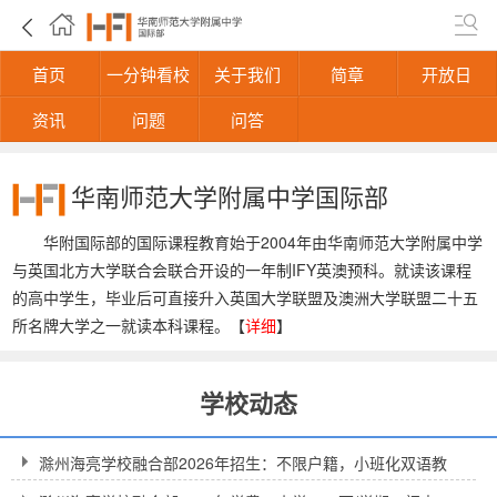
首页
一分钟看校
关于我们
简章
开放日
资讯
问题
问答
华南师范大学附属中学国际部
华附国际部的国际课程教育始于2004年由华南师范大学附属中学
与英国北方大学联合会联合开设的一年制IFY英澳预科。就读该课程
的高中学生，毕业后可直接升入英国大学联盟及澳洲大学联盟二十五
所名牌大学之一就读本科课程。【
详细
】
学校动态
滁州海亮学校融合部2026年招生：不限户籍，小班化双语教
学，1-9年级插班开放