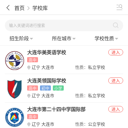
首页
学校库
招生阶段
所在城市
学校性质
大连华美英语学校
进入
高中
辽宁 大连市
性质：
私立学校
大连英领国际学校
进入
高中
初中
小学
辽宁 大连市
性质：
私立学校
大连市第二十四中学国际部
进入
高中
辽宁 大连市
性质：
公立学校